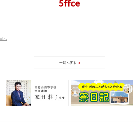
5ffce
前
へ
一覧へ戻る