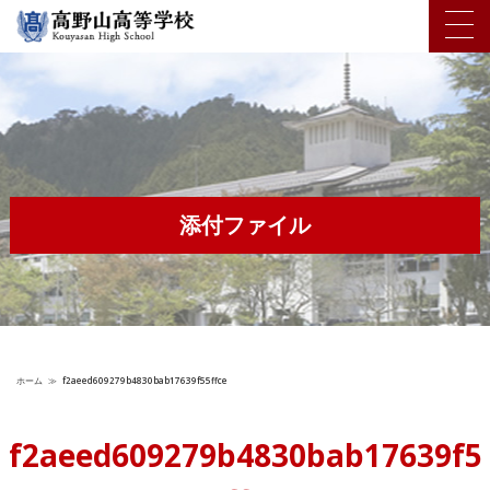
添付ファイル
ホーム
≫
f2aeed609279b4830bab17639f55ffce
f2aeed609279b4830bab17639f5