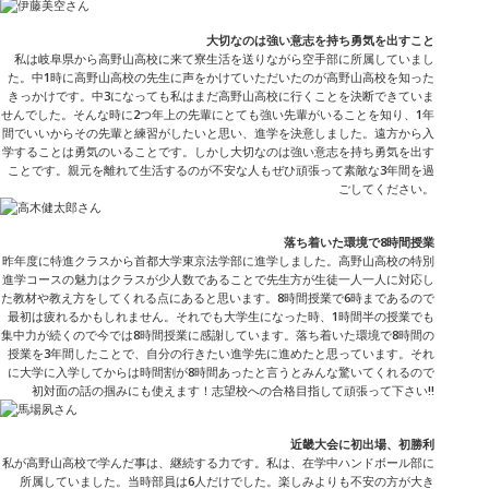
大切なのは強い意志を持ち勇気を出すこと
私は岐阜県から高野山高校に来て寮生活を送りながら空手部に所属していまし
た。中1時に高野山高校の先生に声をかけていただいたのが高野山高校を知った
きっかけです。中3になっても私はまだ高野山高校に行くことを決断できていま
せんでした。そんな時に2つ年上の先輩にとても強い先輩がいることを知り、1年
間でいいからその先輩と練習がしたいと思い、進学を決意しました。遠方から入
学することは勇気のいることです。しかし大切なのは強い意志を持ち勇気を出す
ことです。親元を離れて生活するのが不安な人もぜひ頑張って素敵な3年間を過
ごしてください。
落ち着いた環境で8時間授業
昨年度に特進クラスから首都大学東京法学部に進学しました。高野山高校の特別
進学コースの魅力はクラスが少人数であることで先生方が生徒一人一人に対応し
た教材や教え方をしてくれる点にあると思います。8時間授業で6時まであるので
最初は疲れるかもしれません。それでも大学生になった時、1時間半の授業でも
集中力が続くので今では8時間授業に感謝しています。落ち着いた環境で8時間の
授業を3年間したことで、自分の行きたい進学先に進めたと思っています。それ
に大学に入学してからは時間割が8時間あったと言うとみんな驚いてくれるので
初対面の話の掴みにも使えます！志望校への合格目指して頑張って下さい‼
近畿大会に初出場、初勝利
私が高野山高校で学んだ事は、継続する力です。私は、在学中ハンドボール部に
所属していました。当時部員は6人だけでした。楽しみよりも不安の方が大き