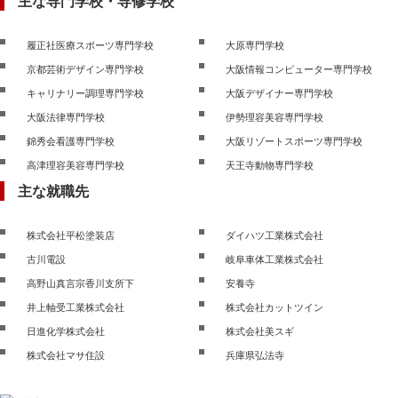
主な専門学校・専修学校
履正社医療スポーツ専門学校
大原専門学校
京都芸術デザイン専門学校
大阪情報コンピューター専門学校
キャリナリー調理専門学校
大阪デザイナー専門学校
大阪法律専門学校
伊勢理容美容専門学校
錦秀会看護専門学校
大阪リゾートスポーツ専門学校
高津理容美容専門学校
天王寺動物専門学校
主な就職先
株式会社平松塗装店
ダイハツ工業株式会社
古川電設
岐阜車体工業株式会社
高野山真言宗香川支所下
安養寺
井上軸受工業株式会社
株式会社カットツイン
日進化学株式会社
株式会社美スギ
株式会社マサ住設
兵庫県弘法寺