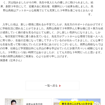
く、沢山悩みましたがその時、先生や友人たちの優しさに助けられました。結
果、創部３年目にして、近畿大会に初出場、初勝利という結果を残しました。高
野山高校はアットホームな校風でとても充実した３年間を過ごせるとおもいま
す。
入学した頃は、新しい環境に慣れるか不安でしたが、先生方のサポートのおかげですぐ
に学校生活に慣れることができました。高野山高校で３年間学んだ事を糧に日々努力を続
け成長していく娘の姿を見るのはとても嬉しく、少し寂しい気持ちになりました。しか
し、毎日笑顔で学校に通う娘を見ていると、先生方がアットホームな環境で生徒一人一人
に寄り添い、生徒の立場になって接して下さっているのが伝わってきました。どんな事で
も生徒を思って取り組んでいただき本当にありがとうございました。高野山高校ならでは
の行事、伝統など学習面以外にも沢山の事を学ばせていただき親子共々いい経験になりま
した。３年間という短い時間ではありましたが、とても大切な３年間だったと思います。
今後の高野山高校のご発展を、心よりお祈り申し上げます。
保護者（辻本さん）
一覧へ戻る