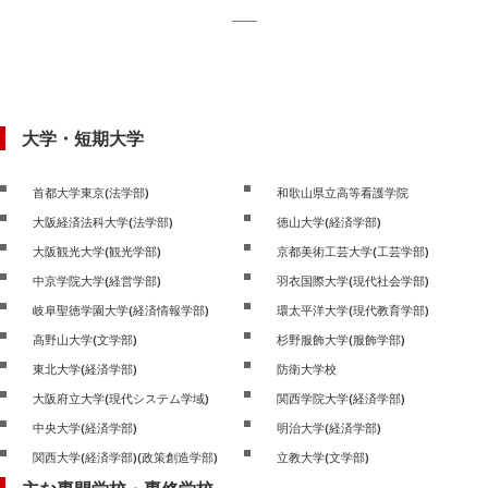
大学・短期大学
首都大学東京(法学部)
和歌山県立高等看護学院
大阪経済法科大学(法学部)
徳山大学(経済学部)
大阪観光大学(観光学部)
京都美術工芸大学(工芸学部)
中京学院大学(経営学部)
羽衣国際大学(現代社会学部)
岐阜聖徳学園大学(経済情報学部)
環太平洋大学(現代教育学部)
高野山大学(文学部)
杉野服飾大学(服飾学部)
東北大学(経済学部)
防衛大学校
大阪府立大学(現代システム学域)
関西学院大学(経済学部)
中央大学(経済学部)
明治大学(経済学部)
関西大学(経済学部)(政策創造学部)
立教大学(文学部)