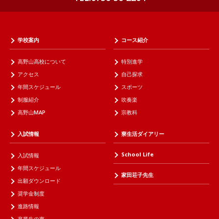
学校案内
コース紹介
高野山高校について
特別進学
アクセス
自己探求
年間スケジュール
スポーツ
制服紹介
吹奏楽
高野山MAP
宗教科
入試情報
寮生活ダイアリー
School Life
入試情報
年間スケジュール
家田荘子先生
出願ダウンロード
奨学金制度
進路情報
卒業生の声