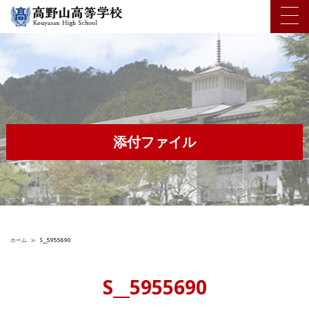
添付ファイル
ホーム
≫
S__5955690
S__5955690