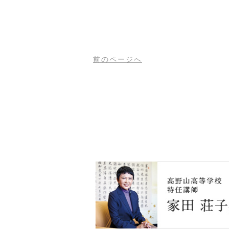
前
のページ
へ