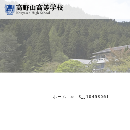
ホーム
≫
S__10453061