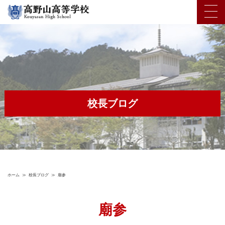
校長ブログ
ホーム
≫
校長ブログ
≫
廟参
廟参