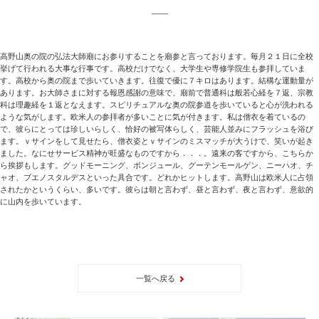
高野山奥の院の弘法大師廟にお参りすることを廟参と言っております。毎月２１日に全校
挙げて行われる大事な行事です。高校だけでなく、大学生や専修学院生も参拝していま
す。高校から奥の院まで歩いていきます。往復で優に７キロはあります。結構な運動量が
あります。お大師さまに対する報恩感謝の意味で、廟前で普通科は般若心経を７返、宗教
科は理趣経を１返となえます。スピリチュアルな奥の院参道を歩いていると心が洗われる
ような気がします。欧米人の参拝者が多いことに気が付きます。私は僧衣を着ているの
で、彼らにとっては珍しいらしく、恰好の被写体らしく、芸能人並みにフラッシュを浴び
ます。ｖサインをして見せたら、僧衣姿とｖサインのミスマッチが大うけで、笑いが起き
ました。なにせサービス精神が旺盛なものですから．．．。遠来の客ですから、こちらか
ら挨拶もします。グッドモーニング、ボンジュール、グーテンモールゲン、ニーハオ、チ
ャオ、ブエノスタルデスといった具合です。どれかヒットします。高野山は欧米人に占領
されたかというくらい、多いです。彼らは朝と言わず、昼と言わず、夜と言わず、意欲的
に山内を歩いています。
一覧へ戻る