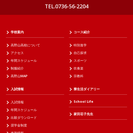
TEL.0736-56-2204
学校案内
コース紹介
高野山高校について
特別進学
アクセス
自己探求
年間スケジュール
スポーツ
制服紹介
吹奏楽
高野山MAP
宗教科
入試情報
寮生活ダイアリー
School Life
入試情報
年間スケジュール
家田荘子先生
出願ダウンロード
奨学金制度
進路情報