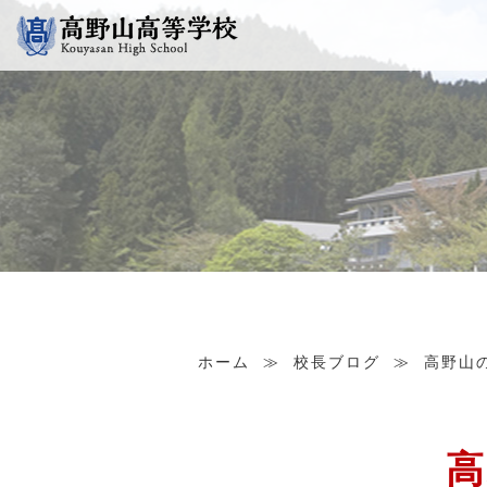
ホーム
≫
校長ブログ
≫
高野山
高