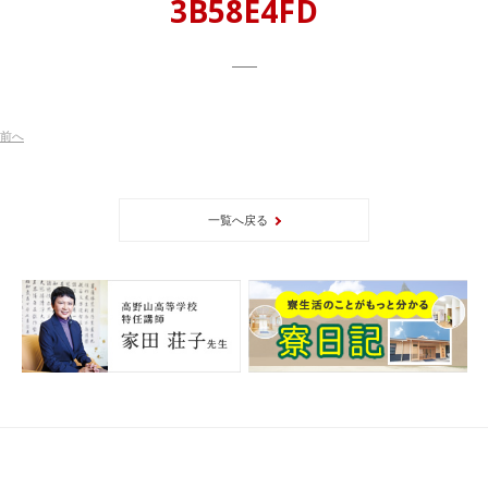
3B58E4FD
前
へ
一覧へ戻る