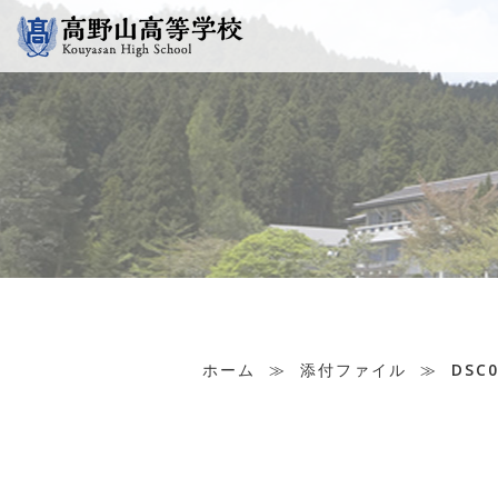
ホーム
≫
添付ファイル
≫
DSC0