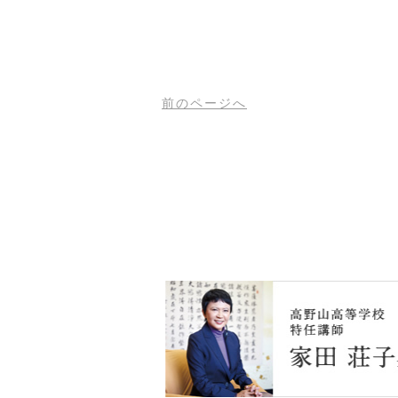
前
のページ
へ